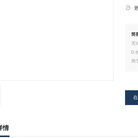
简
无
D
用
方
术
统
详情