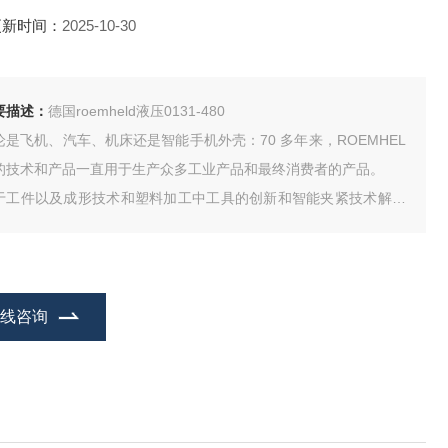
更新时间：
2025-10-30
要描述：
德国roemheld液压0131-480
论是飞机、汽车、机床还是智能手机外壳：70 多年来，ROEMHEL
 的技术和产品一直用于生产众多工业产品和最终消费者的产品。
于工件以及成形技术和塑料加工中工具的创新和智能夹紧技术解决
案构成了不断增长的产品组合的核心。它还辅以用于装配和搬运技
、驱动技术和自动化的组件和系统，以及风力涡轮机转子的锁定系
。
在线咨询