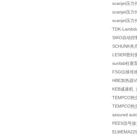
scanjet
压力
scanjet
压力
scanjet
压力
TDK-Lambd
SIKO
自动控
SCHUNK
夹
LESER
密封
sunfab
柱塞
FSG
位移传
HBE
加热器
V
KEB
减速机
TEMPCO
热
TEMPCO
热
assured aut
PEES
信号放
ELWEMA
22