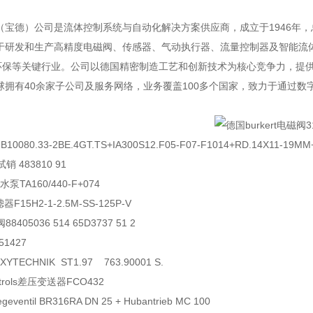
ert（宝德）公司是流体控制系统与自动化解决方案供应商，成立于1946年，总部
t专注于研发和生产高精度电磁阀、传感器、气动执行器、流量控制器及智
保等关键行业。公司以德国精密制造工艺和创新技术为核心竞争力，提供定
t在全球拥有40余家子公司及服务网络，业务覆盖100多个国家，致力于通过
阀
B10080.33-2BE.4GT.TS+IA300S12.F05-F07-F1014+RD.14X11-19M
试销
483810 91
水泵
TA160/440-F+074
滤器
F15H2-1-2.5M-SS-125P-V
阀
88405036 514 65D3737 51 2
51427
XYTECHNIK ST1.97 763.90001 S.
rols
差压变送器
FCO432
egeventil BR316RA DN 25 + Hubantrieb MC 100