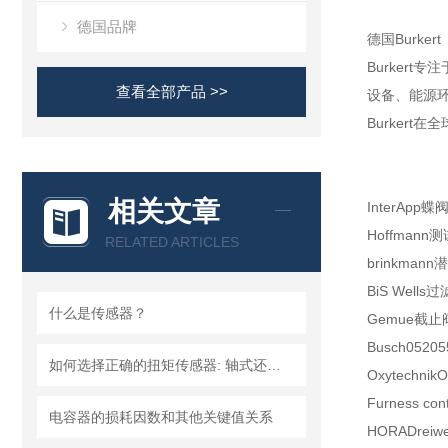
德国品牌
德国Burk
Burker
查看全部产品 >>
设备、能源环
Burker
相关文章
InterApp
蝶
Hoffmann
测
RELATED ARTICLES
brinkmann
潜
BiS Wells
过
什么是传感器？
Gemue
截止
Busch
05205
如何选择正确的扭矩传感器: 轴式还是法兰?
Oxytechnik
O
Furness cont
电容器的损耗因数和其他关键值关系
HORA
Dreiw