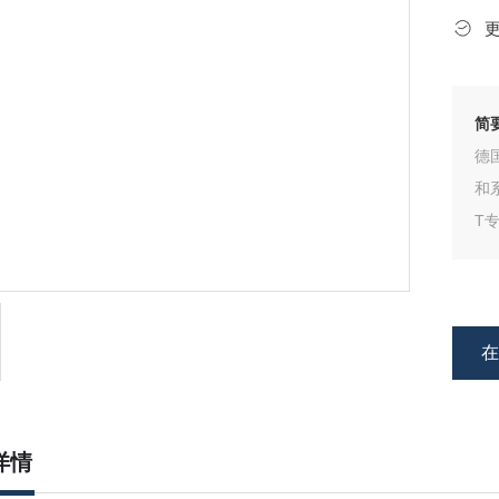
简
德
和
T
滤
域
详情