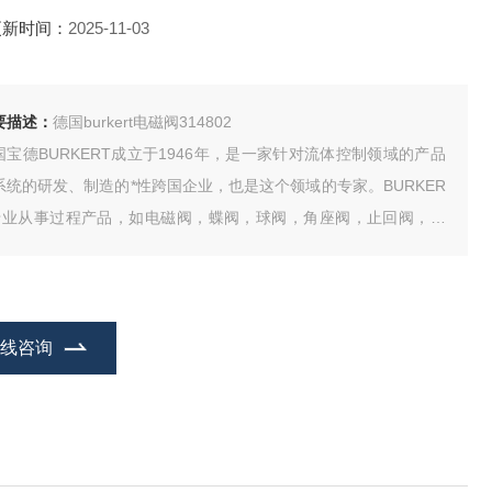
更新时间：
2025-11-03
要描述：
德国burkert电磁阀314802
国宝德BURKERT成立于1946年，是一家针对流体控制领域的产品
系统的研发、制造的*性跨国企业，也是这个领域的专家。BURKER
专业从事过程产品，如电磁阀，蝶阀，球阀，角座阀，止回阀，过
器，气动驱动，传感器和控制器等。Burkert一直致力于流体控制领
的产品和系统的研发、制造。
在线咨询