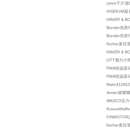
zimm
千斤顶
IHSE
KVM
HAVER & B
Burster
负荷
Burster
负荷
fischer
差压
HAVER & B
OTT
测力计
PMA
恒温器
S
PMA
恒温器
S
Mahr
412652
Amtec
锁紧
WASCO
压力
KraussMaffe
FINMOTOR
fischer
差压