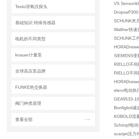
VS Sensorik
Testo溶氧仪探头
Dropsa
P300
SCHUNK
夹
基础知识 特殊传感器
Walther
快速
SCHUNK
工
电机的不同类型
HORA
Dreiw
knauer计量泵
SIEMENS
变
RIELLO
不间
全球高压泵品牌
RIELLO
不间
HORA
Dreiw
FUNKE热交换器
elero
电动执
GEA
9533-1
阀门种类原理
Bonfiglioli
减
KOBOLD
流
查看全部
Schimpf
电动
scanjet
压力