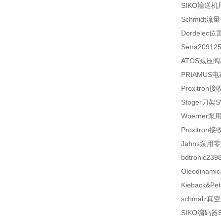
SIKO
输送机
Schmidt
流量
Dordelec
位
Setra
20912
ATOS
减压阀
PRIAMUS
电
Proxitron
接
Stoger
刀架
S
Woerner
泵
Proxitron
接
Jahns
泵用零
bdtronic
239
Oleodinamic
Kieback&Pet
schmalz
真空
SIKO
编码器