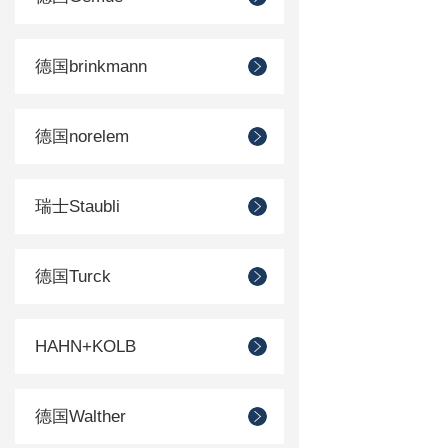
德国brinkmann
德国norelem
瑞士Staubli
德国Turck
HAHN+KOLB
德国Walther