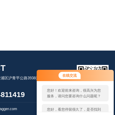
T
您好！欢迎前来咨询，很高兴为您
在线交流
浦区沪青平公路3938弄移动智地1号楼
服务，请问您要咨询什么问题呢？
您好，看您停留很久了，是否找到
811419
了需求产品，您可以直接在线与我
扫码加微信
联系！
gger.com