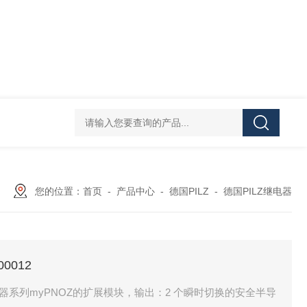
asutec ASU-
您的位置：
首页
-
产品中心
-
德国PILZ
-
德国PILZ继电器
00012
全继电器系列myPNOZ的扩展模块，输出：2 个瞬时切换的安全半导