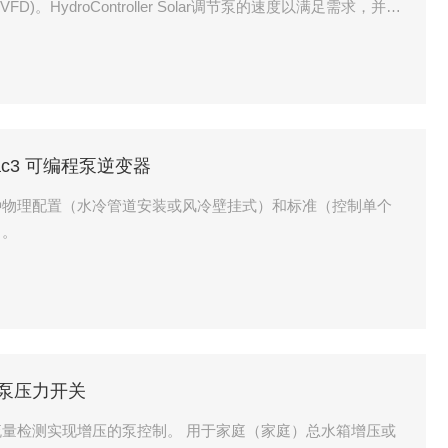
)。HydroController Solar调节泵的速度以满足需求，并改
池板的可用功率。
大利Mac3 可编程泵逆变器
两种物理配置（水冷管道安装或风冷壁挂式）和标准（控制单个
）。
c3 泵压力开关
和流量检测实现增压的泵控制。 用于家庭（家庭）总水箱增压或