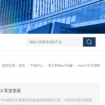
asutec ASU-
您的位置：
首页
-
产品中心
-
意大利Mac3马赫
-
mac3 压力控制
Mac3 泵逆变器