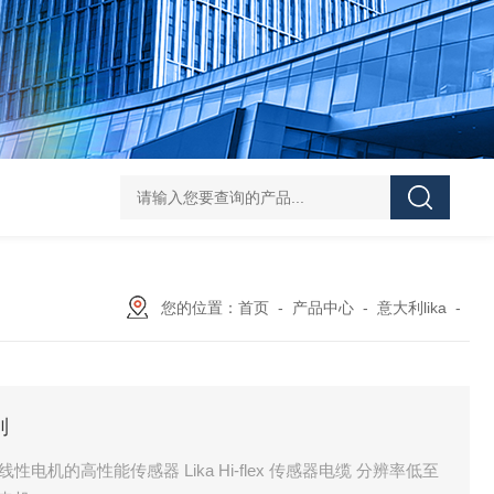
asutec ASU-
您的位置：
首页
-
产品中心
-
意大利lika
-
列
于线性电机的高性能传感器 Lika Hi-flex 传感器电缆 分辨率低至