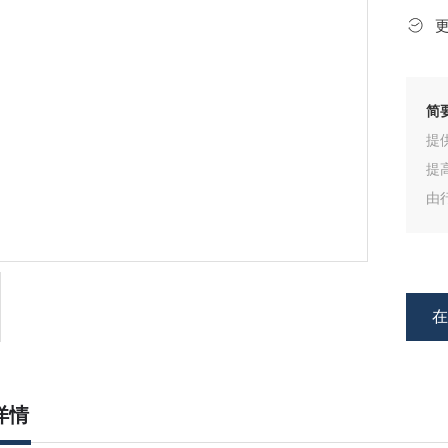
简
提
提
由
Ca
输
详情