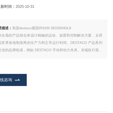
更新时间：
2025-10-31
要描述：
美国destaco紧固件82M-3E030040L8
供全面的产品组合来设计精确的运动、放置和控制解决方案，从而
高世界各地制造商的生产力和正常运行时间。DESTACO 产品系列
行业的品牌组成，例如 DESTACO 手动和动力夹具、末端执行器、
mco 和 Ferguson 分度器、Robohand 夹具以及 CRL 机械手和传
端口。
在线咨询