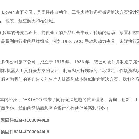
O 是 Dover 旗下公司，是高性能自动化、工件夹持和远程搬运解决方
品、包装、航空航天和核领域。
00 多年的传统基础上，提供全面的产品组合来设计精确的运动、放置和
 产品系列由行业的品牌组成，例如 DESTACO 手动和动力夹具、末端执行器、Cam
O 是多佛公司旗下公司，成立于 1915 年。1936 年，该公司设计并制造
输和机器人工具解决方案的设计、制造和支持领域的全球满足工作场所和灵活
值服务为我们的客户建立的生产力提高和成本降低制造解决方案。我们的
8 年的经验，DESTACO 带来了同行无法超越的质量理念，咨询、创新、
应商为您、我们的经销商和客户提供合作伙伴关系和服务！
o紧固件82M-3E030040L8
o紧固件82M-3E030040L8