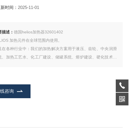
更新时间：
2025-11-01
要描述：
德国helios加热器32601402
ELIOS 加热元件在全球范围内使用。
且在各种行业中：我们的加热解决方案用于液压、齿轮、中央润滑
统、加热工艺水、化工厂建设、储罐系统、熔炉建设、硬化技术、
缩空气技术，如静态加热、纺织厂建设、食品技术以及无数其他应
。
在线咨询