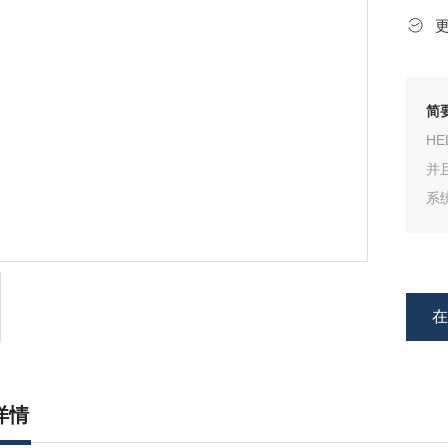
简
H
并
系
压
用
详情