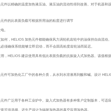
 加热元件以精确的温度加热液压油。液压油的流动性得到改善。对于机器
。
 加热元件的比表面负载可根据所用油的粘度进行调节
发电。
如何，HELIOS 加热元件都能确保风力涡轮机齿轮中的油保持自由流
也必须确保系统能够立即启动，而不会因高粘度齿轮油而延迟。
用，HELIOS 建议使用具有低比表面负载的抗振旋入式加热器。该值根
。
 加热元件可加热化工厂中的各种介质，从水到水溶液再到酸和碱。设计 HE
 加热元件广泛用于各种工业炉中。旋入式加热器有多种客户定制版本，可
管套可供选择。还生产设计为辐射加热器的真空应用加热器。