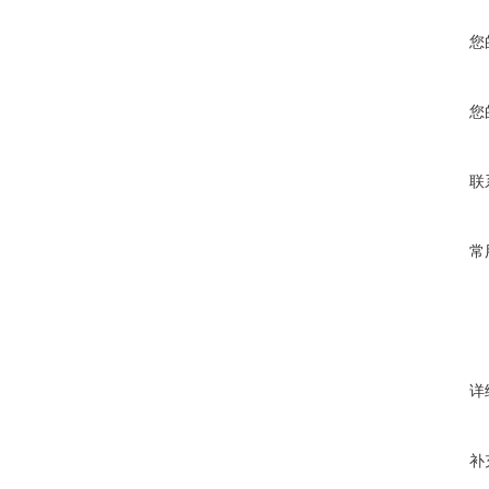
您
您
联
常
详
补