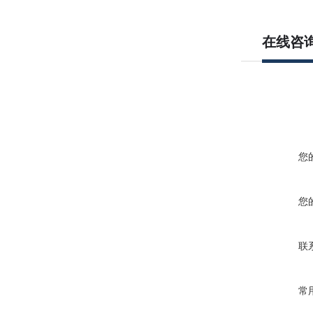
在线咨
您
您
联
常