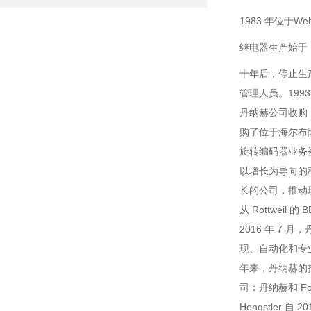
1983 年位于We
继电器生产始于 198
十年后，停止生
管理人员。1993
丹纳赫公司收购，
购了位于海尔布隆的
旋转编码器业务被收
以增长为导向的科技
长的公司，推动现场
从 Rottwe
2016 年 7
现、自动化和专业以及
年来，丹纳赫的投
司：丹纳赫和 F
Hengstler