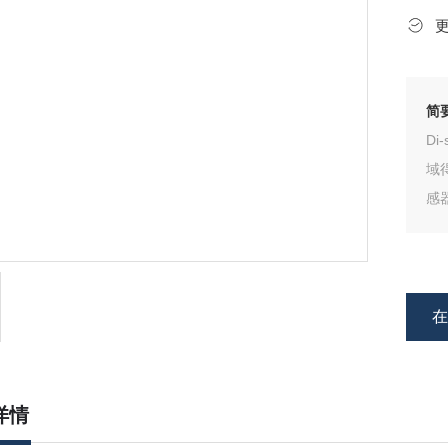
简
D
域
感
技
详情