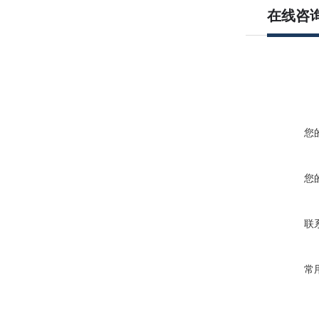
在线咨
您
您
联
常