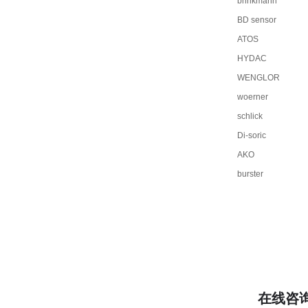
brinkmann
BD sensor
ATOS
HYDAC
WENGLOR
woerner
schlick
Di-soric
AKO
burster
在线咨