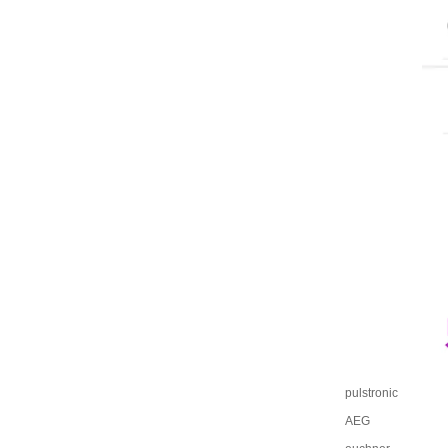
pulstronic
AEG