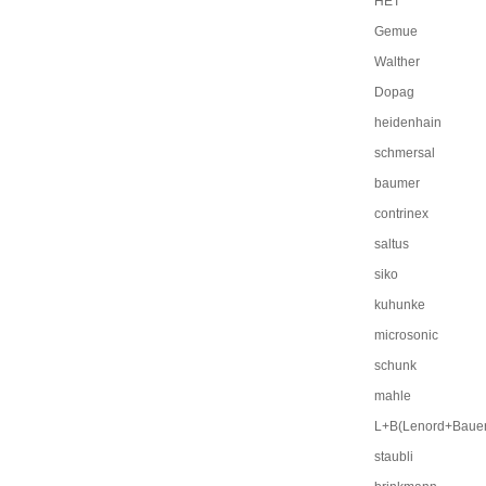
HET
Gemue
Walther
Dopag
heidenhain
schmersal
baumer
contrinex
saltus
siko
kuhunke
microsonic
schunk
mahle
L+B(Lenord+Bauer
staubli