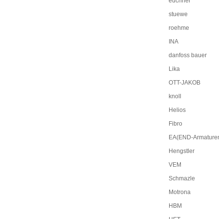
euchner
stuewe
roehme
INA
danfoss bauer
Lika
OTT-JAKOB
knoll
Helios
Fibro
EA(END-Armature
Hengstler
VEM
Schmazle
Motrona
HBM