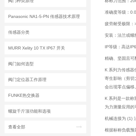
阀门种类原理
标称力范围：200 
准确度等级：0.02
Panasonic NA1-5-PN 传感器技术原理
疲劳耐受极限：
传感器分类
安装：法兰或螺
IP等级：高达IP6
MURR Xelity 10 TX IP67 开关
精确、坚固且可
阀门如何选型
K 系列力传感
寄生影响（剪切力
阀门定位器工作原理
会出现零点偏移。
FUNKE热交换器
K 系列是一款
为力测量应用的
螺旋千斤顶功能和选项
机械连接为 (1)
查看全部
根据标称负载预