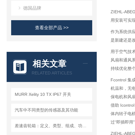
德国品牌
ZIEHL-AB
用安装可实现
查看全部产品 >>
作为系统供应
是新建还是
用于空气技术
风扇和通风
相关文章
持续优化整
RELATED ARTICLES
Fcontr
机温和，无电
MURR Xelity 10 TX IP67 开关
保电机和风
借助 Icon
汽车中不同类型的传感器及其功能
体内转子电机
过“即插即用
差速齿轮箱：定义、类型、组成、功能、材料、原理、工作过程及应用优点
ZIEHL-