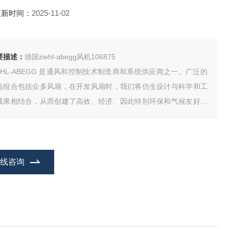
更新时间：
2025-11-02
要描述：
德国ziehl-abegg风机106875
IEHL-ABEGG 是通风和控制技术制造商和系统供应商之一。广泛的
品组合包括众多风扇，在开发风扇时，我们将仿生设计与科学和工
成果相结合，从而创建了高效、经济、因此特别环保和气候友好的
统。结合创新 EC 驱动技术和用于监测和控制的智能电子设备的可
性，ZIEHL-ABEGG 风机不仅满足当今的要求，而且使世界各地的
风系统适应未来
在线咨询