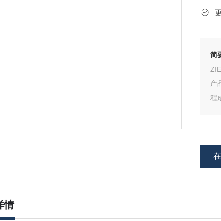
简
Z
产
程
系
能
通
详情