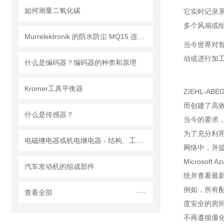
如何测量二氧化碳
它实时记录
多个风扇或
Murrelektronik 的防水防尘 MQ15 连接器
当今世界对
动或进行加
什么是编码器？编码器的种类和原理
Kromer工具平衡器
ZIEHL-
而创建了高效
什么是传感器？
当今的要求
为了充分利用
电磁继电器或机电继电器 - 结构、工作原理、类型和应用
网络中，并提
Microso
汽车发动机的组成部件
统并查看最
例如，所有配备
查看全部
度安全的房间中
不再遵循僵化