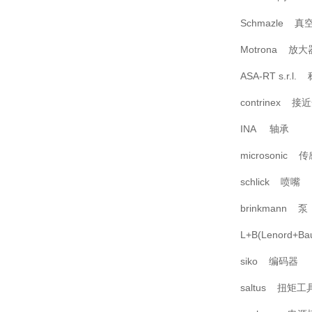
Schmazle 真
Motrona 放大
ASA-RT s.r.
contrinex 接
INA 轴承
microsonic 
schlick 喷嘴
brinkmann 泵
L+B(Lenord+
siko 编码器
saltus 扭矩工