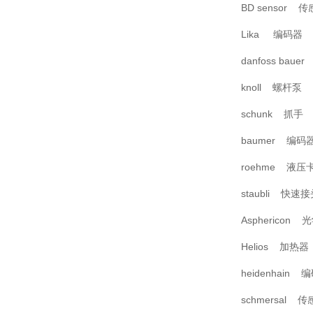
BD sensor 
Lika 编码器
danfoss baue
knoll 螺杆泵
schunk 抓手
baumer 编码
roehme 液压
staubli 快速
Asphericon
Helios 加热器
heidenhain 
schmersal 