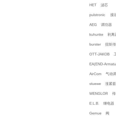
HET 滤芯
pulstronic 
AEG 调功器
kuhunke 剥离
burster 扭矩
OTT-JAKOB
EA(END-Armat
AirCom 气动
stuewe 涨紧套
WENGLOR 
E.L.B. 继电器
Gemue 阀