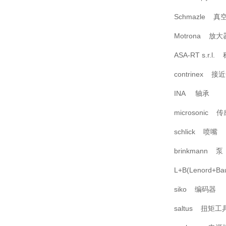
Schmazle 真
Motrona 放大
ASA-RT s.r.
contrinex 接
INA 轴承
microsonic 
schlick 喷嘴
brinkmann 泵
L+B(Lenord+
siko 编码器
saltus 扭矩工