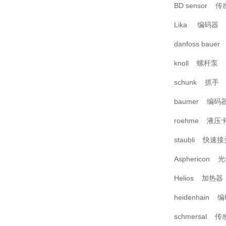
BD sensor 
Lika 编码器
danfoss baue
knoll 螺杆泵
schunk 抓手
baumer 编码
roehme 液压
staubli 快速
Asphericon
Helios 加热器
heidenhain 
schmersal 