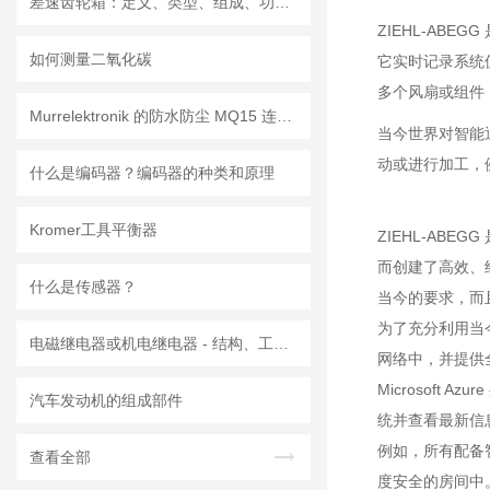
差速齿轮箱：定义、类型、组成、功能、材料、原理、工作过程及应用优点
ZIEHL-AB
如何测量二氧化碳
它实时记录系统
多个风扇或组件
Murrelektronik 的防水防尘 MQ15 连接器
当今世界对智能
动或进行加工，
什么是编码器？编码器的种类和原理
Kromer工具平衡器
ZIEHL-A
而创建了高效、经
什么是传感器？
当今的要求，而
为了充分利用当今
电磁继电器或机电继电器 - 结构、工作原理、类型和应用
网络中，并提供全
Microsoft
汽车发动机的组成部件
统并查看最新信
例如，所有配备智能
查看全部
度安全的房间中。