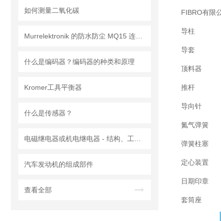
如何测量二氧化碳
FIBRO有
导柱
Murrelektronik 的防水防尘 MQ15 连接器
导套
什么是编码器？编码器的种类和原理
顶料器
Kromer工具平衡器
推杆
导向针
什么是传感器？
氮气弹簧
电磁继电器或机电继电器 - 结构、工作原理、类型和应用
弹簧柱塞
定心装置
汽车发动机的组成部件
日期印章
查看全部
套筒座