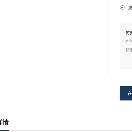
简
作
精
详情