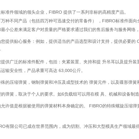
标准件领域的领头企业，FIBRO 提供了一系列非标的高精度产品。
万种不同产品（包括四万种可迅速交付的常备件） ，FIBRO标准件面向
和最小公差来满足客户对质量的严格要求通过我们的售后服务与服务网络
您提供贴心服务：例如，提供适当的产品选型和设计支持，提供必要的 C
务
您提供广泛的标准件配件，包括：夹紧装置、夹持和提 升吊耳以及提升装
运输安全性，产品承重可高达 63,000公斤。
特殊的压缩弹簧，钢制弹簧和冲压及成型技术的 弹簧元件，以及碟形弹簧
型的弹簧，取决于个人的要求。如6负载组可以用在模 具、机械和设备制
允许值是根据被使用的弹簧材料本身确定的。 FIBRO的特殊螺旋压缩弹簧
IBRO有限公司已成在世界范围内，成为切割、冲压和大型模具生产领域