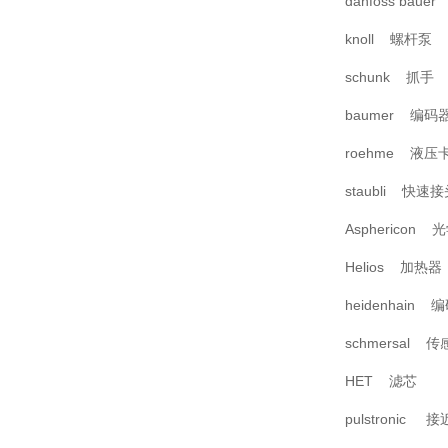
danfoss baue
knoll 螺杆泵
schunk 抓手
baumer 编码
roehme 液压
staubli 快速
Asphericon
Helios 加热器
heidenhain 
schmersal 
HET 滤芯
pulstronic 