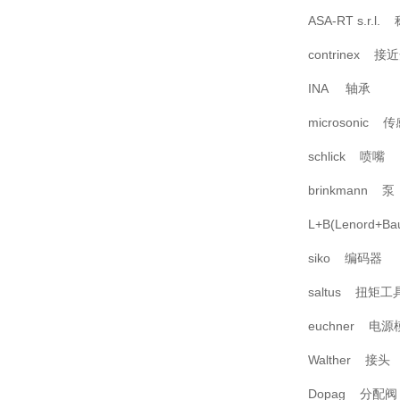
ASA-RT s.r.
contrinex 接
INA 轴承
microsonic 
schlick 喷嘴
brinkmann 泵
L+B(Lenord+
siko 编码器
saltus 扭矩工
euchner 电源
Walther 接头
Dopag 分配阀