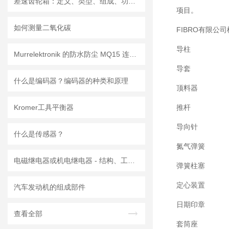
差速齿轮箱：定义、类型、组成、功能、材料、原理、工作过程及应用优点
项目。
如何测量二氧化碳
FIBRO有限公
导柱
Murrelektronik 的防水防尘 MQ15 连接器
导套
什么是编码器？编码器的种类和原理
顶料器
Kromer工具平衡器
推杆
导向针
什么是传感器？
氮气弹簧
电磁继电器或机电继电器 - 结构、工作原理、类型和应用
弹簧柱塞
定心装置
汽车发动机的组成部件
日期印章
查看全部
套筒座