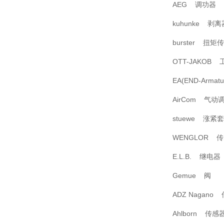
AEG 调功器
kuhunke 剥离
burster 扭矩
OTT-JAKOB
EA(END-Armat
AirCom 气动
stuewe 涨紧套
WENGLOR 
E.L.B. 继电器
Gemue 阀
ADZ Nagano
Ahlborn 传感