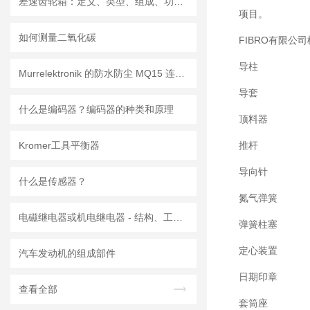
差速齿轮箱：定义、类型、组成、功能、材料、原理、工作过程及应用优点
项目。
如何测量二氧化碳
FIBRO有限公
导柱
Murrelektronik 的防水防尘 MQ15 连接器
导套
什么是编码器？编码器的种类和原理
顶料器
Kromer工具平衡器
推杆
导向针
什么是传感器？
氮气弹簧
电磁继电器或机电继电器 - 结构、工作原理、类型和应用
弹簧柱塞
定心装置
汽车发动机的组成部件
日期印章
查看全部
套筒座