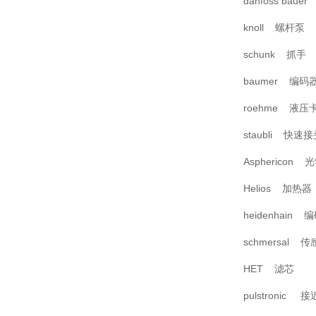
danfoss baue
knoll 螺杆泵
schunk 抓手
baumer 编码
roehme 液压
staubli 快速
Asphericon
Helios 加热器
heidenhain 
schmersal 
HET 滤芯
pulstronic 