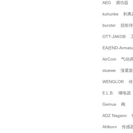
AEG 调功器
kuhunke 剥离
burster 扭矩
OTT-JAKOB
EA(END-Armat
AirCom 气动
stuewe 涨紧套
WENGLOR 
E.L.B. 继电器
Gemue 阀
ADZ Nagano
Ahlborn 传感