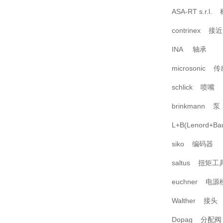
ASA-RT s.r.
contrinex 接
INA 轴承
microsonic 
schlick 喷嘴
brinkmann 泵
L+B(Lenord+
siko 编码器
saltus 扭矩工
euchner 电源
Walther 接头
Dopag 分配阀