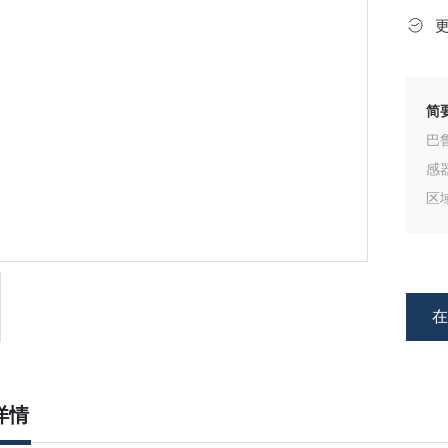
简
巴
感
区
P
因
详情