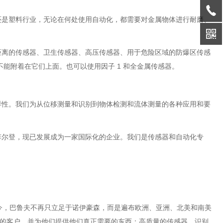
还是塑料行业，无论在何处使用自动化，都需要对金属物体进行耐磨、
距离的传感器、卫生传感器、高压传感器、用于危险区域的防爆区传感
物不能附着在它们上面。也可以使用因子 1 和全金属传感器。
样性。我们为从位移测量和识别到物体检测和流体测量的各种应用和要
菲尔登，现已发展成为一家国际化的企业。我们是传感器和自动化专
今，巴鲁夫不再只立足于诺伊豪森，而是遍布欧洲、亚洲、北美和南美
们的客户，并为他们提供他们真正需要的东西：高质量的传感器、识别