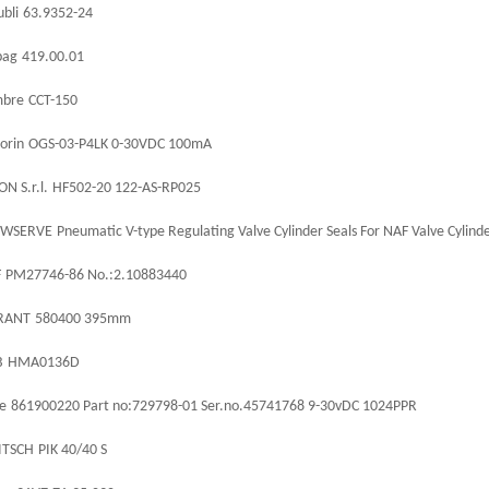
ubli
63.9352-24
pag
419.00.01
bre
CCT-150
orin
OGS-03-P4LK 0-30VDC 100mA
ON S.r.l.
HF502-20 122-AS-RP025
OWSERVE
Pneumatic V-type Regulating Valve Cylinder Seals For NAF Valve Cyli
F
PM27746-86 No.:2.10883440
RANT
580400 395mm
B
HMA0136D
ne
861900220 Part no:729798-01 Ser.no.45741768 9-30vDC 1024PPR
ITSCH
PIK 40/40 S