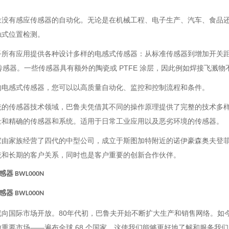
象没有感应传感器的自动化。无论是在机械工程、电子生产、汽车、食品
触式位置检测。
乎所有应用提供各种设计多样的电感式传感器：从标准传感器到增加开关
 传感器。一些传感器具有额外的陶瓷或 PTFE 涂层，因此例如焊接飞溅
的电感式传感器，您可以以高质量自动化、监控和控制流程和条件。
统的传感器技术领域，巴鲁夫凭借其不同的操作原理提供了完整的技术多
量和精确的传感器和系统。适用于日常工业应用以及恶劣环境的传感器。
家由家族经营了四代的中型公司，成立于斯图加特附近的诺伊豪森奥夫登
统和长期的客户关系，同时也是客户重要的创新合作伙伴。
传感器 BWL000N
传感器 BWL000N
就向国际市场开放。80年代初，巴鲁夫开始不断扩大生产和销售网络。如
重要市场——遍布全球 68 个国家。这使我们能够更好地了解和服务我