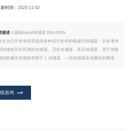
更新时间：
2025-11-02
要描述：
德国balluff传感器 BWL000N
鲁夫为几乎所有应用提供各种设计多样的电感式传感器：从标准传
器到增加开关距离的传感器、卫生传感器、高压传感器、用于危险
域的防爆区传感器和因子 1 传感器。一些传感器具有额外的陶瓷或
TFE 涂层，因此例如焊接飞溅物不能附着在它们上面。也可以使用
子 1 和全金属传感器。
在线咨询