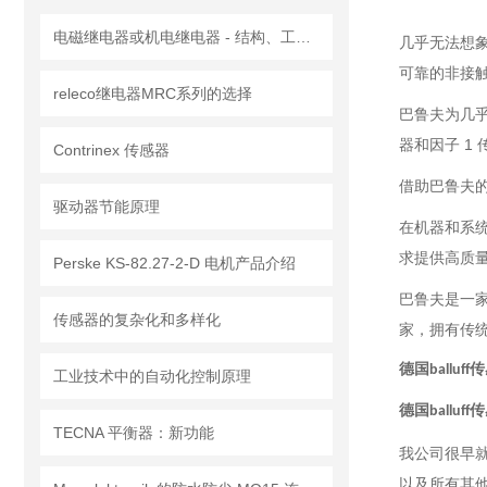
电磁继电器或机电继电器 - 结构、工作原理、类型和应用
几乎无法想
可靠的非接
releco继电器MRC系列的选择
巴鲁夫为几
器和因子 1
Contrinex 传感器
借助巴鲁夫
驱动器节能原理
在机器和系
求提供高质
Perske KS-82.27-2-D 电机产品介绍
巴鲁夫是一
传感器的复杂化和多样化
家，拥有传
德国balluff
工业技术中的自动化控制原理
德国balluff
TECNA 平衡器：新功能
我公司很早
以及所有其他