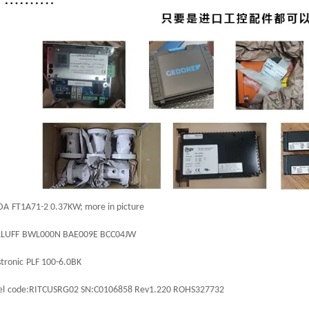
DA
FT1A71-2 0.37KW; more in picture
LUFF
BWL000N BAE009E BCC04JW
stronic
PLF 100-6.0BK
el
code:RITCUSRG02 SN:C0106858 Rev1.220 ROHS327732