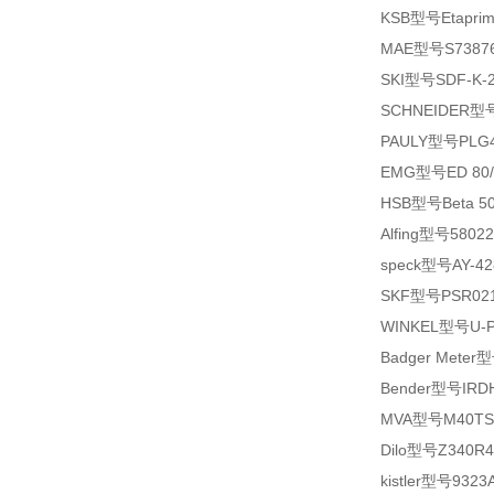
KSB型号Etaprime
MAE型号S7387
SKI型号SDF-K-2
SCHNEIDER型号SH
PAULY型号PLG4761
EMG型号ED 80/
HSB型号Beta 50-
Alfing型号58022
speck型号AY-4281
SKF型号PSR021
WINKEL型号U-Pro
Badger Mete
Bender型号IRDH
MVA型号M40TS5
Dilo型号Z340R4
kistler型号9323AA 