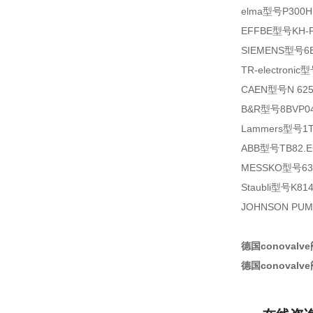
elma型号P300H 
EFFBE型号KH-F4
SIEMENS型号6E
TR-electronic
CAEN型号N 62
B&R型号8BVP04
Lammers型号1TZ
ABB型号TB82.EC.
MESSKO型号635
Staubli型号K814
JOHNSON PUMP
德国conovalve阀
德国conovalve阀