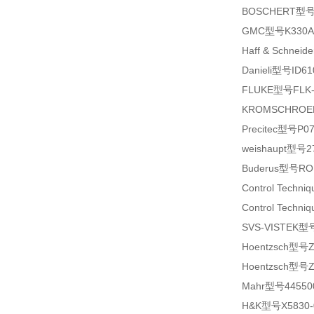
BOSCHERT型号P 
GMC型号K330A
Haff & Schnei
Danieli型号ID610
FLUKE型号FLK-
KROMSCHROED
Precitec型号P07
weishaupt型号2
Buderus型号ROBA
Control Techn
Control Techn
SVS-VISTEK型
Hoentzsch型号ZS
Hoentzsch型号ZS
Mahr型号445500
H&K型号X5830-