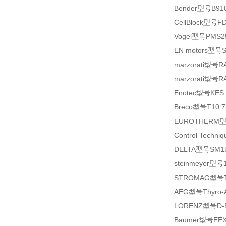
Bender型号B9106
CellBlock型号FDLB
Vogel型号PMS2
EN motors型号SW
marzorati型号RA
marzorati型号RA
Enotec型号KES 
Breco型号T10 75
EUROTHERM型号49
Control Techn
DELTA型号SM15
steinmeyer型号1
STROMAG型号TS 
AEG型号Thyro-A
LORENZ型号D-D
Baumer型号EEXO