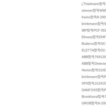
j.Thielmann型
zimmer型号WWR
framo型号8-2001
brinkmann型号S
IBP型号PCF 0512
Elmess型号DHF2
Buderus型号SC+
ELETTA型号D2-
ABB型号769120
ABB型号Detector w
Herion型号S10
brinkmann型号P
SPX型号J12410
DANFOSS型号PAH
Bronkhorst型号7.
GROB型号8-2001-