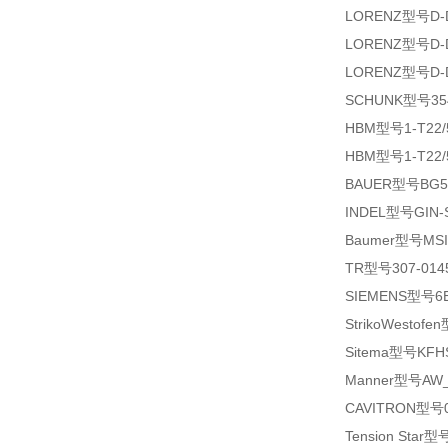
LORENZ型号D-D
LORENZ型号D-D
LORENZ型号D-DR
SCHUNK型号35
HBM型号1-T22/
HBM型号1-T22/
BAUER型号BG50Z
INDEL型号GIN-S
Baumer型号MSIA
TR型号307-0145
SIEMENS型号6E
StrikoWestofe
Sitema型号KFHS
Manner型号AW_
CAVITRON型号005
Tension Star型号