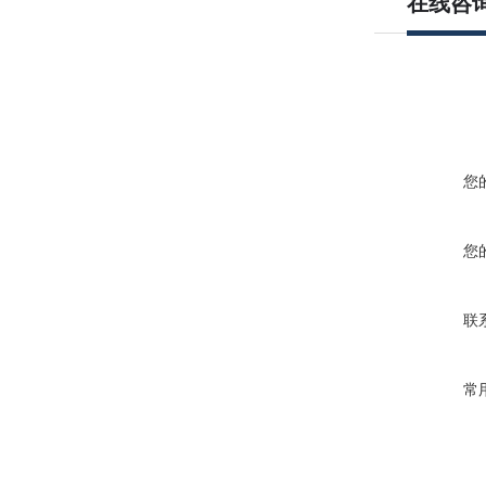
在线咨
您
您
联
常