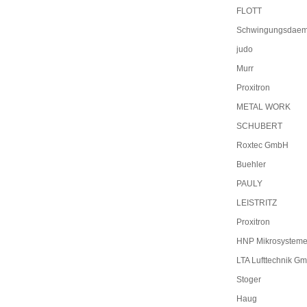
FLOTT
Schwingungsdaem
judo
Murr
Proxitron
METAL WORK
SCHUBERT
Roxtec GmbH
Buehler
PAULY
LEISTRITZ
Proxitron
HNP Mikrosystem
LTA Lufttechnik G
Stoger
Haug