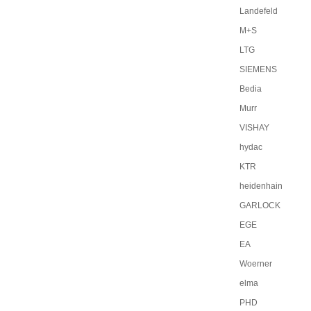
Landefeld
M+S
LTG
SIEMENS
Bedia
Murr
VISHAY
hydac
KTR
heidenhain
GARLOCK
EGE
EA
Woerner
elma
PHD