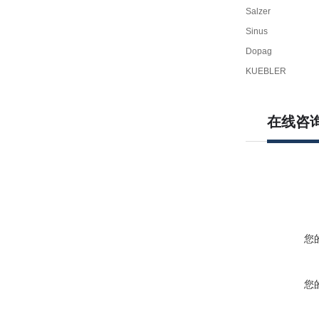
Salzer
Sinus
Dopag
KUEBLER
在线咨
您
您