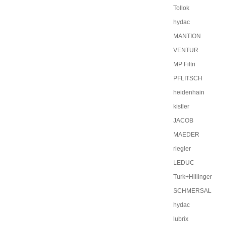
Tollok
hydac
MANTION
VENTUR
MP Filtri
PFLITSCH
heidenhain
kistler
JACOB
MAEDER
riegler
LEDUC
Turk+Hillinger
SCHMERSAL
hydac
lubrix