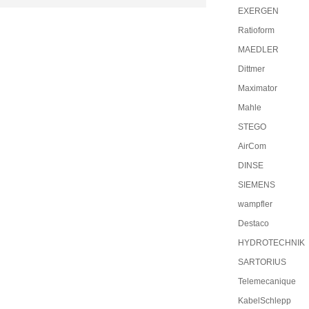
EXERGEN
Ratioform
MAEDLER
Dittmer
Maximator
Mahle
STEGO
AirCom
DINSE
SIEMENS
wampfler
Destaco
HYDROTECHNIK
SARTORIUS
Telemecanique
KabelSchlepp