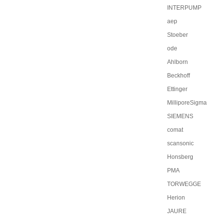
INTERPUMP
aep
Stoeber
ode
Ahlborn
Beckhoff
Ettinger
MilliporeSigma
SIEMENS
comat
scansonic
Honsberg
PMA
TORWEGGE
Herion
JAURE