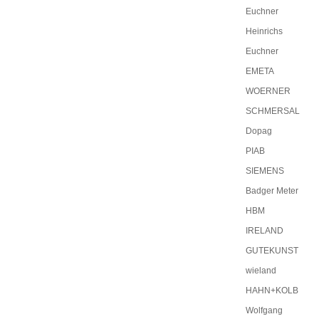
Euchner
Heinrichs
Euchner
EMETA
WOERNER
SCHMERSAL
Dopag
PIAB
SIEMENS
Badger Meter
HBM
IRELAND
GUTEKUNST
wieland
HAHN+KOLB
Wolfgang