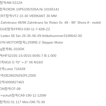
型号AM-5212A
号OEDK 10P5105/S35A;Nr:10165141
T型号VT2 22-30 VIERKANT 30 MM
kranz 48/98 Zahnkranz für Rotex Gr. 48 - 98° Shore A - violett
GE型号FPRO-030-11-7-K08-ZZ
ex 5E 5er-25-35-X6-X9 Artikelnummer3108642-00
N MOTOR型号L259RE-2 Stepper Motor
rg型号BL-010GK
HFS2155-1S-0015-0045-7-B-1-000
M16 O 70° +-3° V6 M16O
Lutze 716428
型号DE2802N292PLZ000
型号4000827463
ON型号CF-08
r+schuh型号CA9-190-11-120W
号02.01.117 Mini-OM-75-30