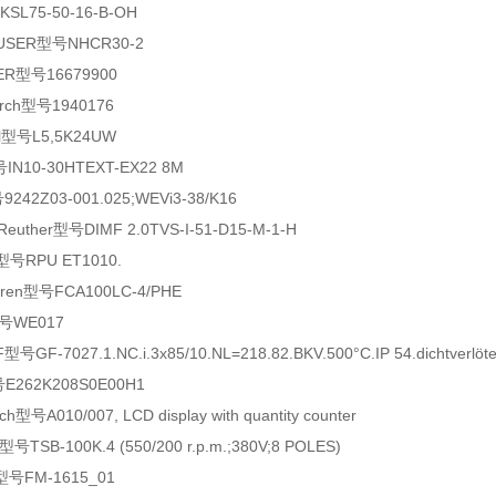
L75-50-16-B-OH
SER型号NHCR30-2
R型号16679900
irch型号1940176
l型号L5,5K24UW
N10-30HTEXT-EX22 8M
42Z03-001.025;WEVi3-38/K16
euther型号DIMF 2.0TVS-I-51-D15-M-1-H
型号RPU ET1010.
ren型号FCA100LC-4/PHE
型号WE017
GF-7027.1.NC.i.3x85/10.NL=218.82.BKV.500°C.IP 54.dichtverlöte
E262K208S0E00H1
型号A010/007, LCD display with quantity counter
SB-100K.4 (550/200 r.p.m.;380V;8 POLES)
型号FM-1615_01