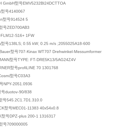
 GmbH型号EMV5232BI24DCTTOA
s型号4140067
n型号914524 5
n型号ZED700AB3
LM12-S16+ 1FW
号138LS; 0.55 kW; 0.25 m/s ;2055025A18-600
Bauer型号707-Kinax WT707 Drehwinkel-Messumformer
NN型号TYPE: FT-DRE5K13/5AG24Z4V
NER型号profiLINE 70 1301768
 Cosmi型号C03A3
NPY-2051.0936
号duotov-90/838
545.2C1.7D1.310.0
型号MEC01-11383 40x54x0.8
号DPZ-plus 200-1 1316317
号709000005