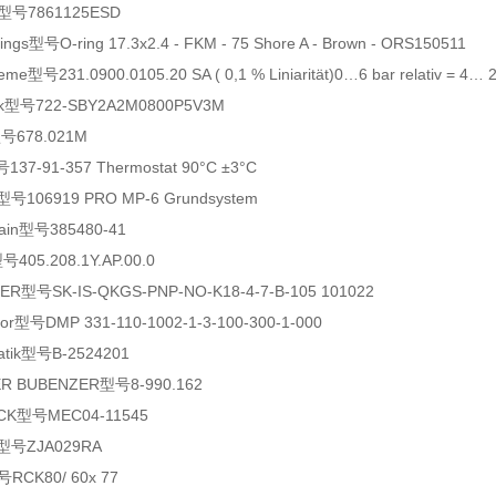
型号7861125ESD
gs型号O-ring 17.3x2.4 - FKM - 75 Shore A - Brown - ORS150511
e型号231.0900.0105.20 SA ( 0,1 % Liniarität)0…6 bar relativ = 4… 
k型号722-SBY2A2M0800P5V3M
型号678.021M
7-91-357 Thermostat 90°C ±3°C
106919 PRO MP-6 Grundsystem
ain型号385480-41
号405.208.1Y.AP.00.0
R型号SK-IS-QKGS-PNP-NO-K18-4-7-B-105 101022
r型号DMP 331-110-1002-1-3-100-300-1-000
tik型号B-2524201
R BUBENZER型号8-990.162
K型号MEC04-11545
n型号ZJA029RA
号RCK80/ 60x 77