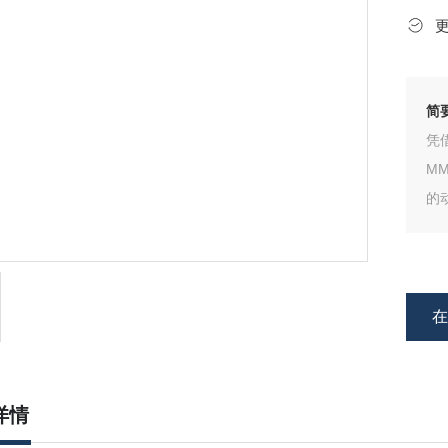
简
凭
M
的
详情