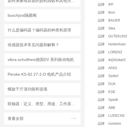
如何测量电容器的损耗因数和其他关键值？
品牌
IPF
品牌
Itron
buschjost隔膜阀
品牌
BAUER
品牌
Sika
什么是编码器？编码器的种类和原理
品牌
GUTEKUNS
品牌
heidenhain
传感器技术常见问题和解释？
品牌
LORENZ
vibra-schultheis德国DV 系列振动电机
品牌
INDRAMAT
品牌
AFAG
Perske KS-82.27-2-D 电机产品介绍
品牌
Seifert
品牌
DUK
螺旋千斤顶功能和选项
品牌
EGE
品牌
Spieth
联轴器：定义、类型、用途、工作原理和优点
品牌
ABB
品牌
LUDECKE
查看全部
品牌
norelem