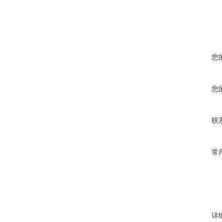
您
您
联
常
详