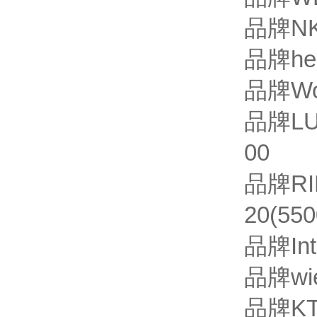
品牌NK
品牌hei
品牌Wol
品牌LUD
00
品牌RID
20(550
品牌Int
品牌wie
品牌KTR