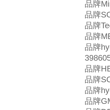
品牌Min
品牌SCH
品牌Tecs
品牌ME
品牌hyd
39860
品牌HBM
品牌SCH
品牌hyd
品牌GM