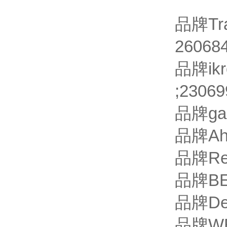
品牌
Tr
260684
品牌ikr
;23069
品牌gan
品牌Ah
品牌Rex
品牌BER
品牌Deb
品牌WE