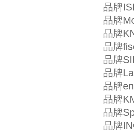
品牌IS
品牌Monn
品牌KN
品牌fis
品牌SI
品牌Lau
品牌eng
品牌KM
品牌Spi
品牌IN