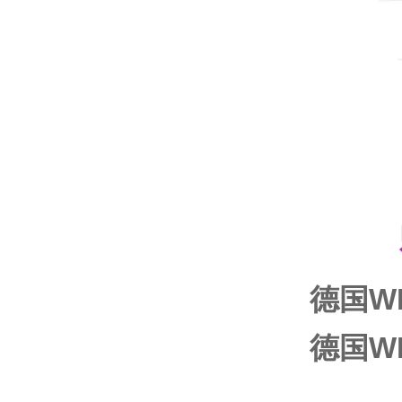
德国WE
德国WE