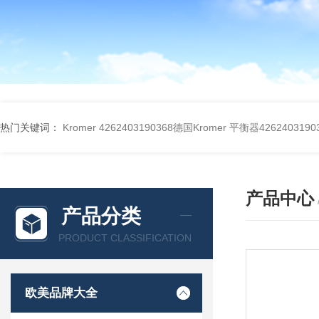
热门关键词：
Kromer 4262403190368德国Kromer 平衡器4262403190
产品中心
产品分类
PRODUCT CLASSIFICATION
欧美品牌大全