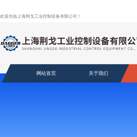
欢迎光临上海荆戈工业控制设备有限公司！
网站首页
关于我们