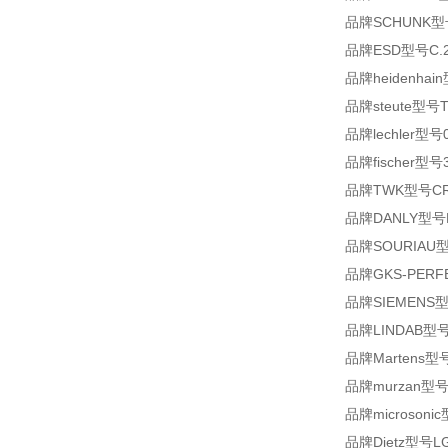
品牌SCHUNK型号5
品牌ESD型号C.20
品牌heidenhain
品牌steute型号TG
品牌lechler型号09
品牌fischer型号3
品牌TWK型号CRD
品牌DANLY型号D
品牌SOURIAU型号
品牌GKS-PERFE
品牌SIEMENS型号
品牌LINDAB型号
品牌Martens型号7
品牌murzan型号E
品牌microsonic
品牌Dietz型号LG