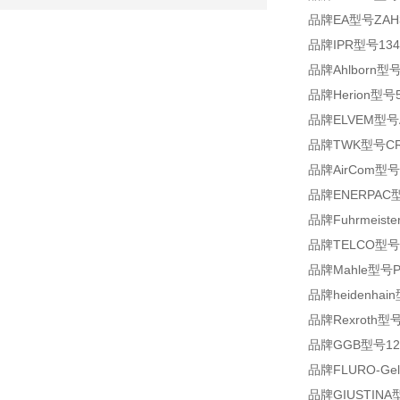
品牌EA型号ZAH3
品牌IPR型号134
品牌Ahlborn型号
品牌Herion型号52
品牌ELVEM型号ART
品牌TWK型号CRD
品牌AirCom型号R
品牌ENERPAC型
品牌Fuhrmeiste
品牌TELCO型号LT-
品牌Mahle型号PI 
品牌heidenhain
品牌Rexroth型号
品牌GGB型号12
品牌FLURO-Gele
品牌GIUSTINA型号