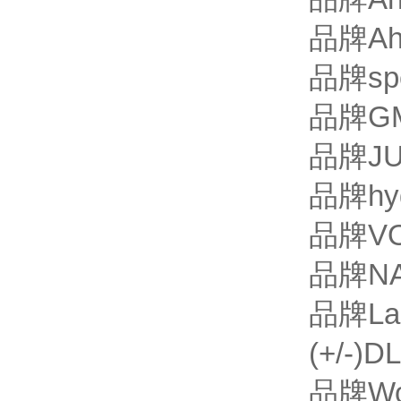
品牌Ah
品牌spe
品牌GM
品牌JUM
品牌hyd
品牌VO
品牌NAD
品牌Lab
(+/-)D
品牌Wo