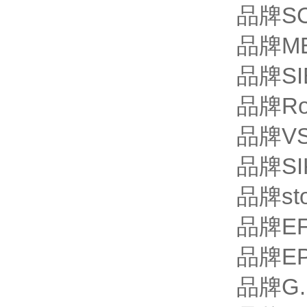
品牌SC
品牌ME
品牌SI
品牌Ro
品牌VSE
品牌SI
品牌sto
品牌EFF
品牌EP
品牌G.