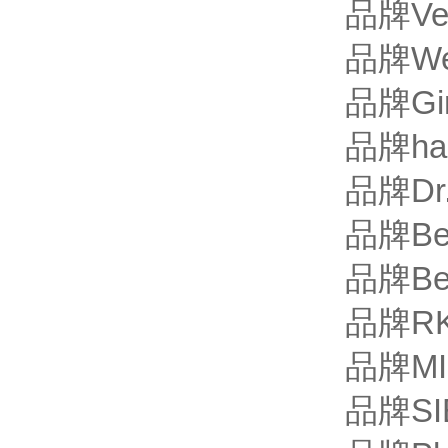
品牌Veit
品牌Wef
品牌Gim
品牌han
品牌Dr.
品牌Be
品牌Be
品牌RK 
品牌MIC
品牌SI