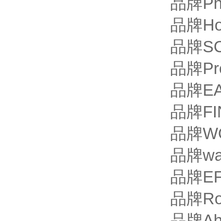
品牌Pho
品牌Ho
品牌SCH
品牌Pro
品牌EA
品牌FI
品牌WO
品牌wam
品牌EF
品牌Ro
品牌Ah