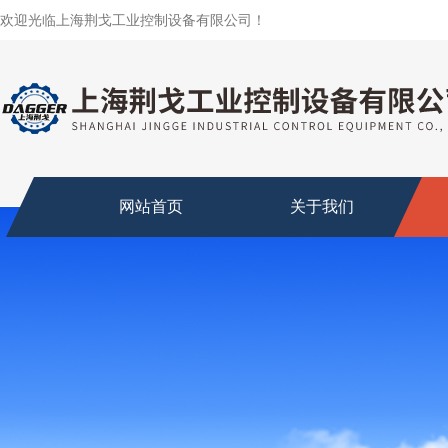
欢迎光临上海荆戈工业控制设备有限公司！
网站首页
关于我们