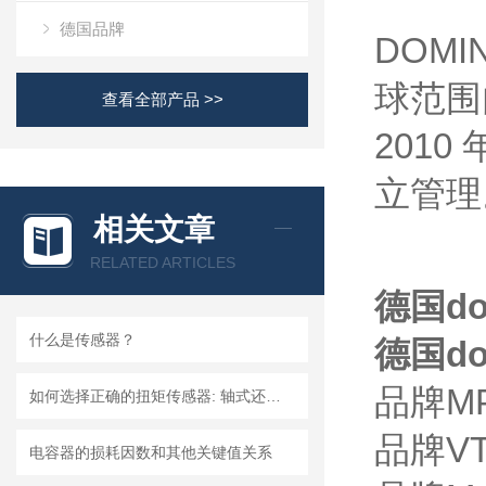
德国品牌
DOMI
球范围
查看全部产品 >>
2010
立管理
相关文章
RELATED ARTICLES
德国do
什么是传感器？
德国do
品牌
MP
如何选择正确的扭矩传感器: 轴式还是法兰?
品牌VTE
电容器的损耗因数和其他关键值关系