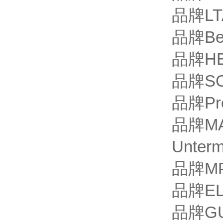
品牌LTA
品牌Be
品牌HBM
品牌SC
品牌Pre
品牌MAX
Unter
品牌MP 
品牌ELS
品牌GU