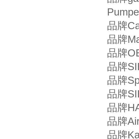
Pumpen
品牌Ca
品牌Mai
品牌OEM
品牌SI
品牌Spi
品牌SI
品牌HA
品牌Ai
品牌Kae