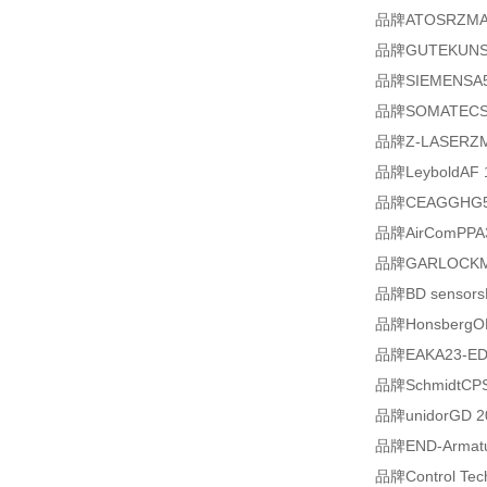
品牌ATOSRZMA-R
品牌GUTEKUNST
品牌SIEMENSA5
品牌SOMATECS11
品牌Z-LASERZM1
品牌LeyboldAF 
品牌CEAGGHG51
品牌AirComPPA3
品牌GARLOCKMEC
品牌BD sensorsBa
品牌HonsbergOM
品牌EAKA23-ED
品牌SchmidtCPS 
品牌unidorGD 20
品牌END-Armatu
品牌Control Tec