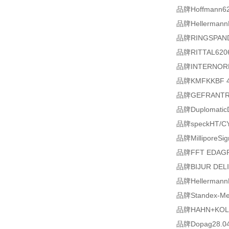
品牌Hoffmann62
品牌HellermannF
品牌RINGSPANDV
品牌RITTAL620
品牌INTERNORME
品牌KMFKKBF 4
品牌GEFRANTR5-
品牌Duplomatic
品牌speckHT/CY
品牌MilliporeS
品牌FFT EDAGRF
品牌BIJUR DEL
品牌HellermannF
品牌Standex-Med
品牌HAHN+KOLB
品牌Dopag28.04