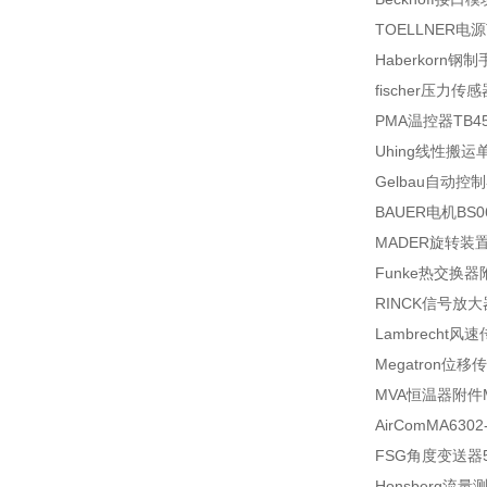
TOELLNER电源T
Haberkorn钢制
fischer压力传感
PMA温控器TB45-
Uhing线性搬运单
Gelbau自动控制器
BAUER电机BS06
MADER旋转装置RS
Funke热交换器附件S
RINCK信号放大器L
Lambrecht风速传
Megatron位移传感
MVA恒温器附件M0
AirComMA6302
FSG角度变送器571
Honsberg流量测