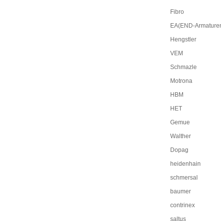
Fibro
EA(END-Armature
Hengstler
VEM
Schmazle
Motrona
HBM
HET
Gemue
Walther
Dopag
heidenhain
schmersal
baumer
contrinex
saltus