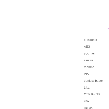
pulstronic
AEG
euchner
stuewe
roehme
INA
danfoss bauer
Lika
OTT-JAKOB
knoll
Helios