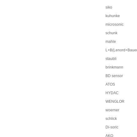
siko
kuhunke
microsonic
schunk
mahle
L+B(Lenord+Bauer
staubli
brinkmann
BD sensor
ATOS
HYDAC
WENGLOR
woerner
schlick
Di-soric
AKO