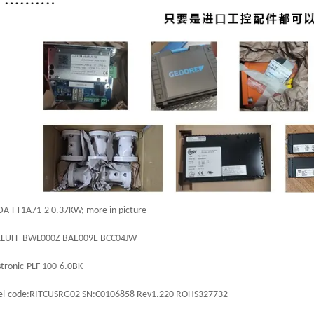
DA
FT1A71-2 0.37KW; more in picture
LUFF
BWL000Z BAE009E BCC04JW
stronic
PLF 100-6.0BK
el
code:RITCUSRG02 SN:C0106858 Rev1.220 ROHS327732