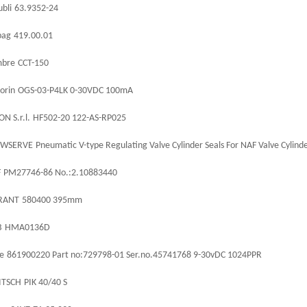
ubli
63.9352-24
pag
419.00.01
bre
CCT-150
orin
OGS-03-P4LK 0-30VDC 100mA
ON S.r.l.
HF502-20 122-AS-RP025
OWSERVE
Pneumatic V-type Regulating Valve Cylinder Seals For NAF Valve Cyli
F
PM27746-86 No.:2.10883440
RANT
580400 395mm
B
HMA0136D
ne
861900220 Part no:729798-01 Ser.no.45741768 9-30vDC 1024PPR
ITSCH
PIK 40/40 S