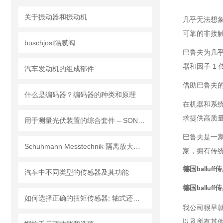
关于振动器和振动机
几乎无法想
可靠的非接
buschjost隔膜阀
巴鲁夫为几
器和因子 1
汽车发动机的组成部件
借助巴鲁夫
什么是编码器？编码器的种类和原理
在机器和系
求提供高质
用于测量光伏装置的综合套件 – SONEL MPI-540-PV SOLAR
巴鲁夫是一
Schuhmann Messtechnik 隔离放大器TTV2.00GW
家，拥有传
德国balluff
汽车中不同类型的传感器及其功能
德国balluff
如何选择正确的扭矩传感器: 轴式还是法兰?
我公司很早
以及所有其他