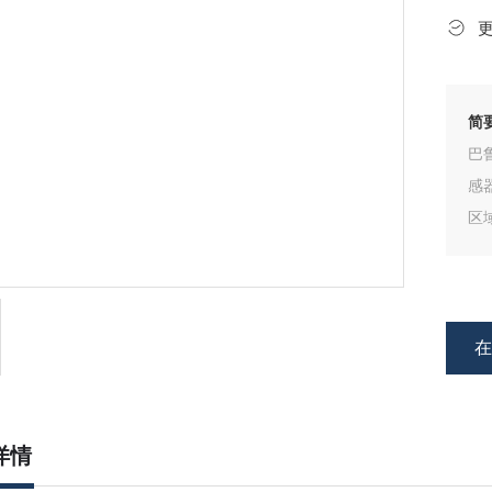
简
巴
感
区
P
因
详情