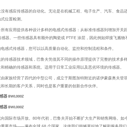
象没有感应传感器的自动化。无论是在机械工程、电子生产、汽车、食品
触式位置检测。
乎所有应用提供各种设计多样的电感式传感器：从标准传感器到增加开关
 传感器。一些传感器具有额外的陶瓷或 PTFE 涂层，因此例如焊接飞溅
的电感式传感器，您可以以高质量自动化、监控和控制流程和条件。
统的传感器技术领域，巴鲁夫凭借其不同的操作原理提供了完整的技术多
量和精确的传感器和系统。适用于日常工业应用以及恶劣环境的传感器。
家由家族经营了四代的中型公司，成立于斯图加特附近的诺伊豪森奥夫登
统和长期的客户关系，同时也是客户重要的创新合作伙伴。
传感器 BWL000Z
传感器 BWL000Z
就向国际市场开放。80年代初，巴鲁夫开始不断扩大生产和销售网络。如
重要市场——遍布全球 68 个国家。这使我们能够更好地了解和服务我