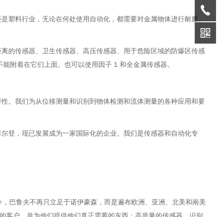
还是塑料行业，无论在何处使用自动化，都需要对金属物体进行耐磨、
距离的传感器、卫生传感器、高压传感器、用于危险区域的防爆区传感
物不能附着在它们上面。也可以使用因子 1 和全金属传感器。
样性。我们为从位移测量和识别到物体检测和流体测量的各种应用和要
菲尔登，现已发展成为一家国际化的企业。我们是传感器和自动化专
今，巴鲁夫不再只立足于诺伊豪森，而是遍布欧洲、亚洲、北美和南美
们的客户，并为他们提供他们真正需要的东西：高质量的传感器、识别