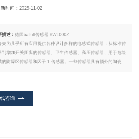
更新时间：
2025-11-02
要描述：
德国balluff传感器 BWL000Z
鲁夫为几乎所有应用提供各种设计多样的电感式传感器：从标准传
器到增加开关距离的传感器、卫生传感器、高压传感器、用于危险
域的防爆区传感器和因子 1 传感器。一些传感器具有额外的陶瓷或
TFE 涂层，因此例如焊接飞溅物不能附着在它们上面。也可以使用
子 1 和全金属传感器。
在线咨询