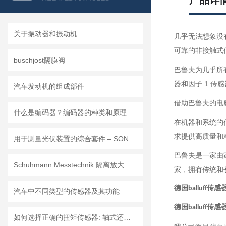
产品详
关于振动器和振动机
几乎无法想象没
可靠的非接触式
buschjost隔膜阀
巴鲁夫为几乎所
器和因子 1 传
汽车发动机的组成部件
借助巴鲁夫的电
什么是编码器？编码器的种类和原理
在机器和系统的
求提供高质量和
用于测量光伏装置的综合套件 – SONEL MPI-540-PV SOLAR
巴鲁夫是一家由
Schuhmann Messtechnik 隔离放大器TTV2.00GW
家，拥有传统和
德国balluff传感器
汽车中不同类型的传感器及其功能
德国balluff传感器
如何选择正确的扭矩传感器: 轴式还是法兰?