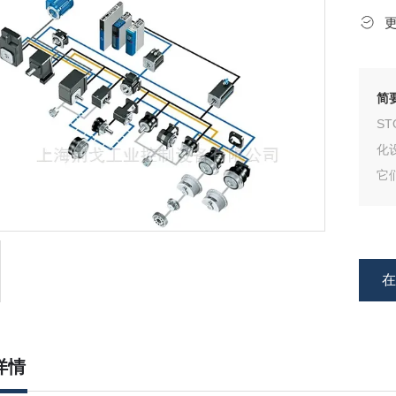
简
S
化
它
性
详情