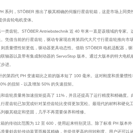
PH 系列，STÖBER 推出了极其精确的伺服行星齿轮箱，这是市场上
 还提供齿轮电机变体。
一类齿轮。STÖBER Antriebstechnik 近 40 年来一直是该
上。凭借当前的行星齿轮，驱动专家现在将第四代大尺寸行星齿轮推向市场
则质量惯性矩更低，驱动器更具动态性。借助 STÖBER 电机适配器
联轴器以及带有集成制动器的 ServoStop 版本。通过大版本的特大
度步进。
 设计的第四代 PH 变速箱比之前的版本短了 100 毫米。这对刚度和
0% 的扭矩 - 以及增加 50% 的失速扭矩。
和齿轮质量将加速扭矩提高了 11%，并且还提高了运行精度和精确度。此
且行星齿轮已加宽或针对某些齿轮比变得更加宽松。最现代的材料和硬化
系列极其稳定和坚固，几乎不再需要保养和维修。
速箱的传动比范围为 12 至 600，使用起来特别灵活。除了标准 PH 版本外，S
质量斜齿轮传动装置而极其精确，并提供更高的扭转刚度。用户还可以从最大