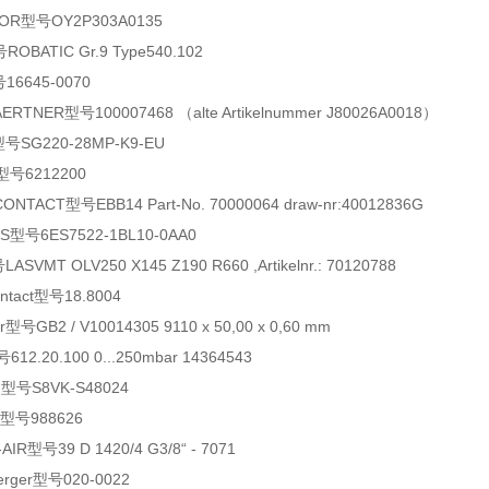
R型号OY2P303A0135
OBATIC Gr.9 Type540.102
16645-0070
RTNER型号100007468 （alte Artikelnummer J80026A0018）
号SG220-28MP-K9-EU
型号6212200
NTACT型号EBB14 Part-No. 70000064 draw-nr:40012836G
型号6ES7522-1BL10-0AA0
VMT OLV250 X145 Z190 R660 ,Artikelnr.: 70120788
ntact型号18.8004
号GB2 / V10014305 9110 x 50,00 x 0,60 mm
2.20.100 0...250mbar 14364543
号S8VK-S48024
型号988626
R型号39 D 1420/4 G3/8“ - 7071
erger型号020-0022