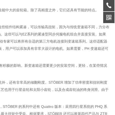
同类性能中大的齿轮箱。除了高精度之外，它们还具有节能的特点。
领域的专家。这些组件结构紧凑，可以传输高扭矩，因为与传统变速箱不同，力分布
。这些可以与EZ系列的紧凑型同步伺服电机组合并直接安装。如果
，驱动专家可以将所有合适的第三方电机连接到变速箱系列。这些适配器
电机板，用户可以添加具有非常大设计的电机。如果需要，PH 变速箱还可
质量惯性有积极的影响。新变速箱还需要更少的安装空间，更轻，在某些情况
外，还有非常高的倾翻刚度。STÖBER 增加了功率密度和扭转刚度
工艺也用于行星齿轮和太阳小齿轮，以及合成齿轮油的终身润滑。由于
TÖBER 的系列中还有 Quattro 版本：采用四行星系统的 PHQ 系
扭矩中受益。根据要求，STÖBER 还可以将第四代产品与 ZTR