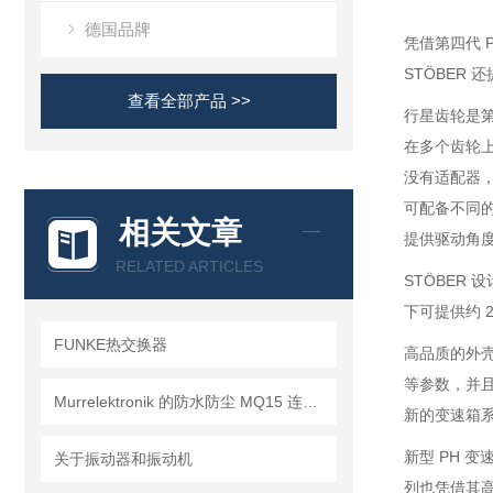
德国品牌
凭借第四代 
STÖBER
查看全部产品 >>
行星齿轮是第
在多个齿轮
没有适配器，
可配备不同的
相关文章
提供驱动角
RELATED ARTICLES
STÖBER
下可提供约 2
FUNKE热交换器
高品质的外壳
等参数，并
Murrelektronik 的防水防尘 MQ15 连接器
新的变速箱
新型 PH 变
关于振动器和振动机
列也凭借其高