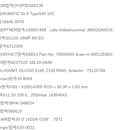
R型号OY2P303A0135
OBATIC Gr.9 Type540.102
16645-0070
RTNER型号100007468 （alte Artikelnummer J80026A0018）
号SG220-28MP-K9-EU
型号6212200
NTACT型号EBB14 Part-No. 70000064 draw-nr:40012836G
型号6ES7522-1BL10-0AA0
VMT OLV250 X145 Z190 R660 ,Artikelnr.: 70120788
ntact型号18.8004
号GB2 / V10014305 9110 x 50,00 x 0,60 mm
2.20.100 0...250mbar 14364543
号S8VK-S48024
型号988626
R型号39 D 1420/4 G3/8“ - 7071
erger型号020-0022