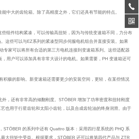
同类性能中大的齿轮箱。除了高精度之外，它们还具有节能的特点。
领域的专家。这些组件结构紧凑，可以传输高扭矩，因为与传统变速箱不同，力分布
。这些可以与EZ系列的紧凑型同步伺服电机组合并直接安装。如果
，驱动专家可以将所有合适的第三方电机连接到变速箱系列。这些适配器
电机板，用户可以添加具有非常大设计的电机。如果需要，PH 变速箱还可
质量惯性有积极的影响。新变速箱还需要更少的安装空间，更轻，在某些情况
外，还有非常高的倾翻刚度。STÖBER 增加了功率密度和扭转刚度
工艺也用于行星齿轮和太阳小齿轮，以及合成齿轮油的终身润滑。由于
TÖBER 的系列中还有 Quattro 版本：采用四行星系统的 PHQ 系
扭矩中受益。根据要求，STÖBER 还可以将第四代产品与 ZTR