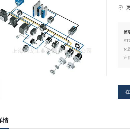
简
S
化
它
性
详情