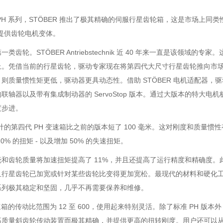
PH 系列，STÖBER 推出了极其精确的伺服行星齿轮箱，这是市场上
 还提供齿轮电机变体。
一类齿轮。STÖBER Antriebstechnik 近 40 年来一直是该
上。凭借当前的行星齿轮，驱动专家现在将第四代大尺寸行星齿轮推向市场
则质量惯性矩更低，驱动器更具动态性。借助 STÖBER 电机适配器
联轴器以及带有集成制动器的 ServoStop 版本。通过大版本的特大
度步进。
 设计的第四代 PH 变速箱比之前的版本短了 100 毫米。这对刚度和
0% 的扭矩 - 以及增加 50% 的失速扭矩。
和齿轮质量将加速扭矩提高了 11%，并且还提高了运行精度和精确度。此
且行星齿轮已加宽或针对某些齿轮比变得更加宽松。最现代的材料和硬化
系列极其稳定和坚固，几乎不再需要保养和维修。
速箱的传动比范围为 12 至 600，使用起来特别灵活。除了标准 PH 版本外，S
质量斜齿轮传动装置而极其精确，并提供更高的扭转刚度。用户还可以从最大