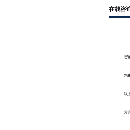
在线咨
您
您
联
常