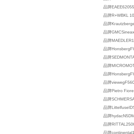
品牌EAEE62055
品牌R+WBKL 1
品牌Krautzberge
品牌GMCSineax I
品牌MAEDLER14
品牌HonsbergF
品牌SEDMONTAGE
品牌MICROMOTO
品牌HonsbergF
品牌viewegF56008
品牌Pietro Fiore
品牌SCHMERSALB
品牌LittelfuseID
品牌hydacN5DM
品牌RITTAL250066
品牌continental