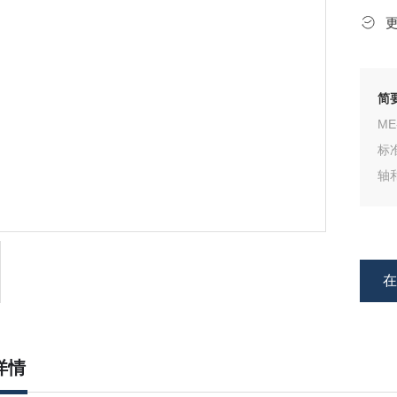
简
ME
标
轴
详情