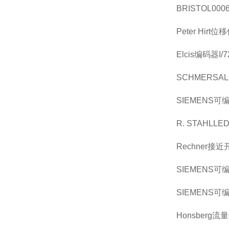
BRISTOL00060
Peter Hirt
Elcis编码器I/7
SCHMERSAL安
SIEMENS可编
R. STAHLLED
Rechner接近开关
SIEMENS可编
SIEMENS可编
Honsberg流