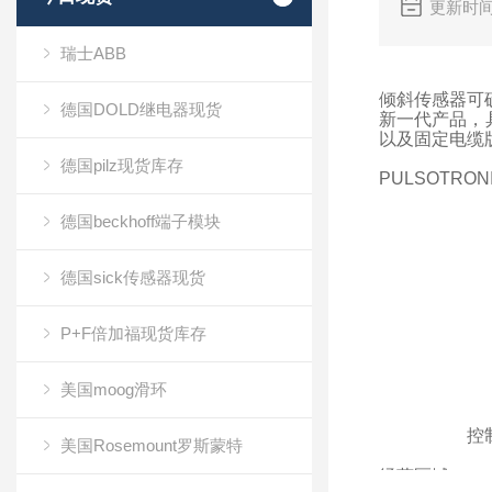
更新时间
瑞士ABB
倾斜传感器可确
德国DOLD继电器现货
新一代产品，具
以及固定电缆
德国pilz现货库存
PULSOTRON
德国beckhoff端子模块
德国sick传感器现货
P+F倍加福现货库存
美国moog滑环
控
美国Rosemount罗斯蒙特
经营区域：
移