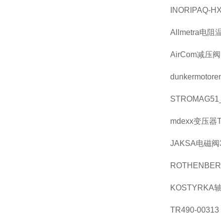
INORIPAQ-HX
Allmetra电阻
AirCom减压阀R
dunkermotore
STROMAG51_1
mdexx变压器TA
JAKSA电磁阀316
ROTHENBER
KOSTYRKA轴套
TR490-00313