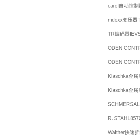
carel自动控制
mdexx变压器TA
TR编码器IEV58
ODEN CON
ODEN CON
Klaschka金
Klaschka金
SCHMERSAL拉
R. STAHL857
Walther快速插