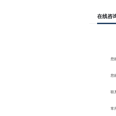
在线咨
您
您
联
常