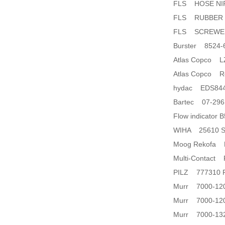
FLS HOSE NIP
FLS RUBBER 
FLS SCREWED 
Burster 8524-
Atlas Copco LZ
Atlas Copco Rep
hydac EDS8446
Bartec 07-296
Flow indicator
WIHA 25610 Set:
Moog Rekofa F
Multi-Contact
PILZ 777310 P
Murr 7000-120
Murr 7000-12
Murr 7000-13