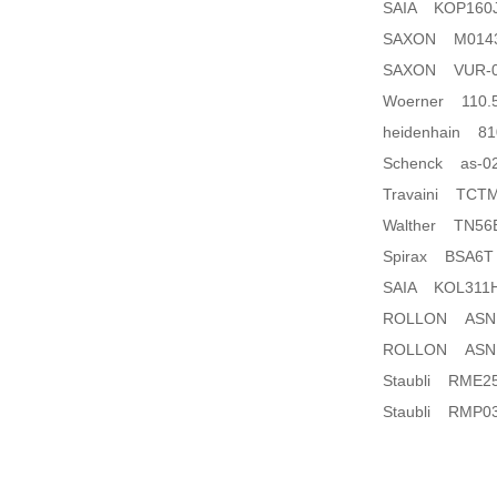
SAIA KOP160
SAXON M014335
SAXON VUR-02
Woerner 110.5
heidenhain 81
Schenck as-02
Travaini TCTM
Walther TN56B
Spirax BSA6T ca
SAIA KOL311
ROLLON ASN 35
ROLLON ASN 35
Staubli RME25
Staubli RMP03