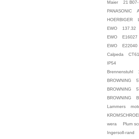
Maier 21 B07-1
PANASONIC A
HOERBIGER L
EWO 137.32
EWO E16027 1
EWO E22040
Calpeda CT61 0
IP54
Brennenstuhl 
BROWNING 5
BROWNING 5
BROWNING B
Lammers motor 
KROMSCHROED
wera Plum scr
Ingersoll-rand