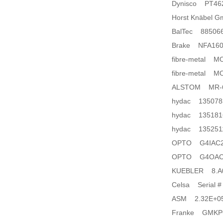
Dynisco PT462
Horst Knäbel
BalTec 88506
Brake NFA160/
fibre-metal M
fibre-metal M
ALSTOM MR-
hydac 135078
hydac 135181
hydac 135251
OPTO G4IAC24
OPTO G4OAC5
KUEBLER 8.A0
Celsa Serial # 3
ASM 2.32E+0
Franke GMKPG