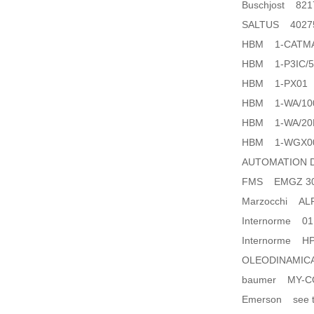
Buschjost 821
SALTUS 4027
HBM 1-CATMA
HBM 1-P3IC/
HBM 1-PX01
HBM 1-WA/10
HBM 1-WA/20
HBM 1-WGX0
AUTOMATION 
FMS EMGZ 3
Marzocchi ALP
Internorme 01E
Internorme HP.
OLEODINAMIC
baumer MY-C
Emerson see th