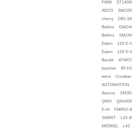
FMW ST140065
AECO SMC000
cherry DB1 6A
Belimo GM24
Belimo SM24A
Eaton 120 E-V
Eaton 120 E-V
Baratti ATMO
baumer BF102
wera Crowbar
AUTOMATION 
Asecos 34595
QNIX QNIX45
E+H FMR52-B
SIMRIT L43 45
MERKEL L43