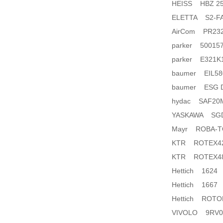
HEISS HBZ 250
ELETTA S2-FA
AirCom PR232
parker 50015
parker E321K
baumer EIL58
baumer ESG 
hydac SAF20M
YASKAWA SGD
Mayr ROBA-TO
KTR ROTEX42
KTR ROTEX48
Hettich 1624
Hettich 1667
Hettich ROTO
VIVOLO 9RV02