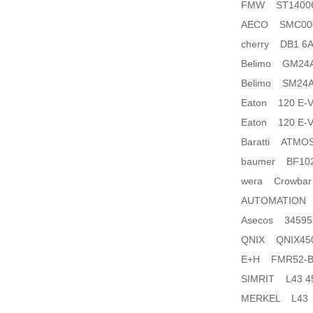
FMW ST140065
AECO SMC000
cherry DB1 6A
Belimo GM24
Belimo SM24A
Eaton 120 E-V
Eaton 120 E-V
Baratti ATMO
baumer BF102
wera Crowbar
AUTOMATION 
Asecos 34595
QNIX QNIX45
E+H FMR52-B
SIMRIT L43 45
MERKEL L43