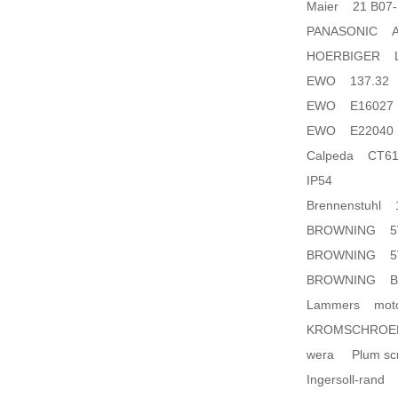
Maier 21 B07-1
PANASONIC A
HOERBIGER L
EWO 137.32
EWO E16027 1
EWO E22040
Calpeda CT61 0
IP54
Brennenstuhl 
BROWNING 5
BROWNING 5
BROWNING B
Lammers motor 
KROMSCHROED
wera Plum scr
Ingersoll-rand