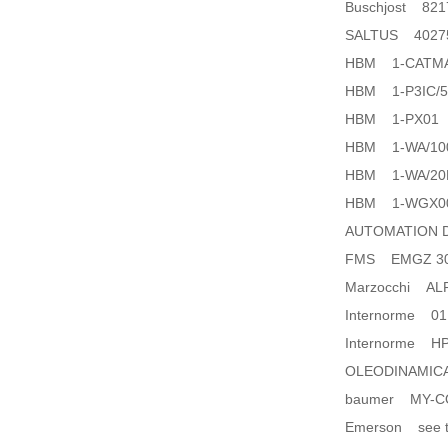
Buschjost 821
SALTUS 4027
HBM 1-CATMA
HBM 1-P3IC/
HBM 1-PX01
HBM 1-WA/10
HBM 1-WA/20
HBM 1-WGX0
AUTOMATION 
FMS EMGZ 3
Marzocchi ALP
Internorme 01E
Internorme HP.
OLEODINAMIC
baumer MY-C
Emerson see th