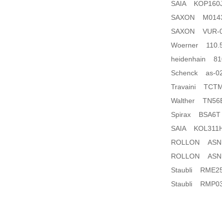
SAIA KOP160
SAXON M014335
SAXON VUR-02
Woerner 110.5
heidenhain 81
Schenck as-02
Travaini TCTM
Walther TN56B
Spirax BSA6T ca
SAIA KOL311
ROLLON ASN 35
ROLLON ASN 35
Staubli RME25
Staubli RMP03