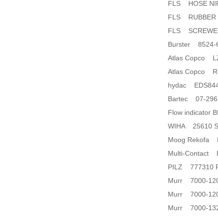
FLS HOSE NIP
FLS RUBBER 
FLS SCREWED 
Burster 8524-
Atlas Copco LZ
Atlas Copco Rep
hydac EDS8446
Bartec 07-296
Flow indicator
WIHA 25610 Set:
Moog Rekofa F
Multi-Contact
PILZ 777310 P
Murr 7000-120
Murr 7000-12
Murr 7000-13