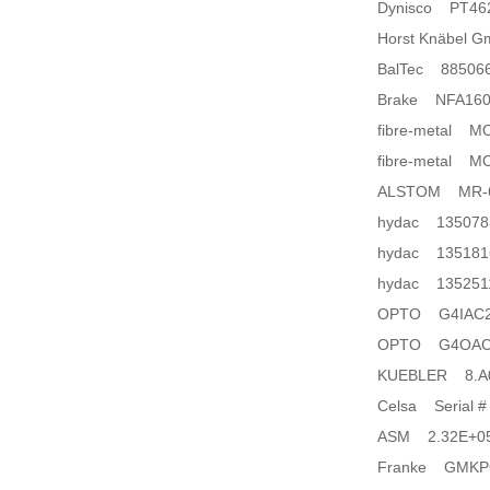
Dynisco PT462
Horst Knäbel
BalTec 88506
Brake NFA160/
fibre-metal M
fibre-metal M
ALSTOM MR-
hydac 135078
hydac 135181
hydac 135251
OPTO G4IAC24
OPTO G4OAC5
KUEBLER 8.A0
Celsa Serial # 3
ASM 2.32E+0
Franke GMKPG