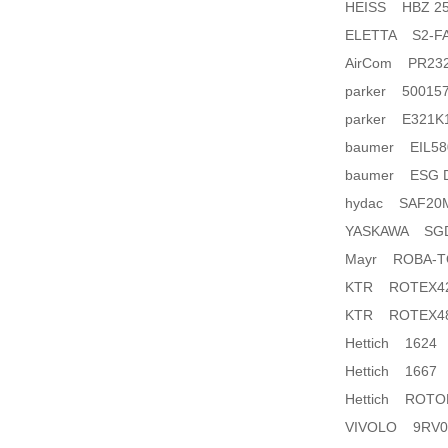
HEISS HBZ 250
ELETTA S2-FA
AirCom PR232
parker 50015
parker E321K
baumer EIL58
baumer ESG 
hydac SAF20M
YASKAWA SGD
Mayr ROBA-TO
KTR ROTEX42
KTR ROTEX48
Hettich 1624
Hettich 1667
Hettich ROTO
VIVOLO 9RV02