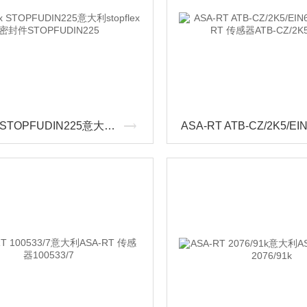
stopflex STOPFUDIN225意大利stopflex密封件STOPFUDIN225