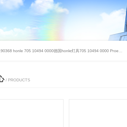
90368
honle 705 10494 0000德国honle灯具705 10494 0000
Proemion wireless 4001德国Proemion模块CANlink wireless 4001
心
/ PRODUCTS