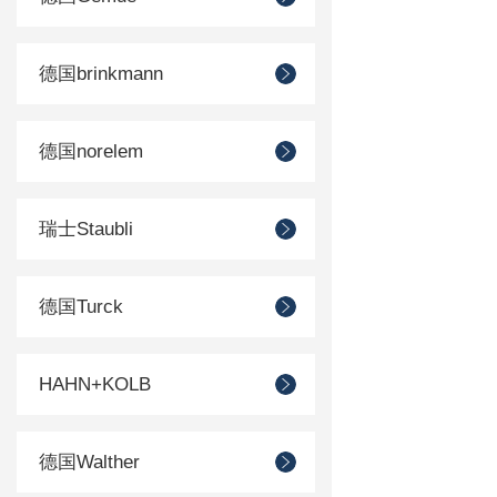
德国brinkmann
德国norelem
瑞士Staubli
德国Turck
HAHN+KOLB
德国Walther