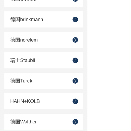
德国brinkmann
德国norelem
瑞士Staubli
德国Turck
HAHN+KOLB
德国Walther