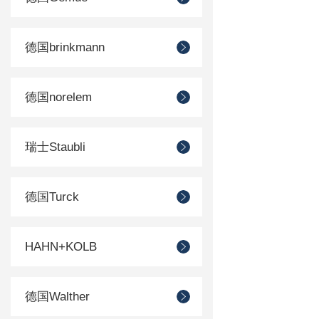
德国brinkmann
德国norelem
瑞士Staubli
德国Turck
HAHN+KOLB
德国Walther